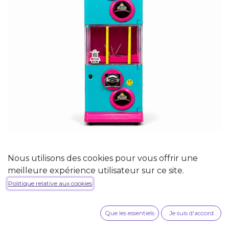
Distributeur Nova Turquoise
Nous utilisons des cookies pour vous offrir une
/ Rose
meilleure expérience utilisateur sur ce site.
Politique relative aux cookies
Distributeur NOVA Turquoise et rose. Livré vide.
500,00
€
Que les essentiels
Je suis d'accord