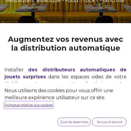
Restaurant asiatique • Food Truck • Franchisé
Augmentez vos revenus avec
la distribution automatique
Installer
des distributeurs automatiques de
jouets surprises
dans les espaces vides de votre
établissement vous permettra d'optimiser
votre
Nous utilisons des cookies pour vous offrir une
rentabilité
au m². Les enfants pourront s’amuser
meilleure expérience utilisateur sur ce site.
avec les jouets pendant que les parents profitent
de leur repas. Ils pourront également l'emporter et
Politique relative aux cookies
garder un excellent souvenir de votre
établissement.
Que les essentiels
Je suis d'accord
En proposant des
figurines sous licence
vous