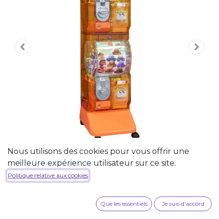
Nous utilisons des cookies pour vous offrir une
meilleure expérience utilisateur sur ce site.
Distributeur Capsulous de
Politique relative aux cookies
Jouets en Capsules - Orange
Que les essentiels
Je suis d'accord
Distributeur automatique de jouets en capsules