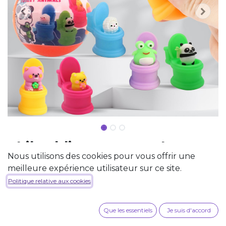
Skibuddies en Capsule
Nous utilisons des cookies pour vous offrir une
55mm
meilleure expérience utilisateur sur ce site.
6 modèles à collectionner.
Politique relative aux cookies
CAPSULES - 55 mm
Que les essentiels
Je suis d'accord
0,47
€